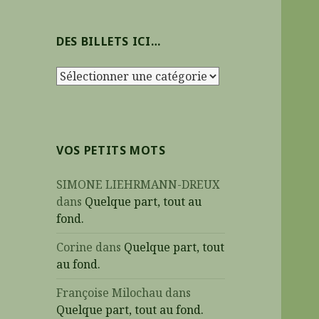
h
e
DES BILLETS ICI…
r
c
D
h
e
e
s
r
b
i
:
VOS PETITS MOTS
l
l
SIMONE LIEHRMANN-DREUX
e
dans
Quelque part, tout au
t
fond.
s
i
Corine
dans
Quelque part, tout
c
au fond.
i
Françoise Milochau
dans
…
Quelque part, tout au fond.