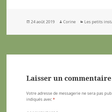
b
t
l
a
o
e
g
o
r
e
k
r
Publié
24 août 2019
Auteur
Corine
Catégories
Les petits inst
le
Laisser un commentaire
Votre adresse de messagerie ne sera pas publ
indiqués avec
*