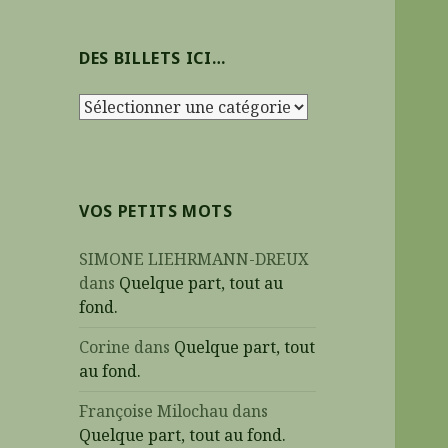
h
e
DES BILLETS ICI…
r
c
D
h
e
e
s
r
b
i
:
VOS PETITS MOTS
l
l
SIMONE LIEHRMANN-DREUX
e
dans
Quelque part, tout au
t
fond.
s
i
Corine
dans
Quelque part, tout
c
au fond.
i
Françoise Milochau
dans
…
Quelque part, tout au fond.