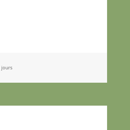
es
s jours