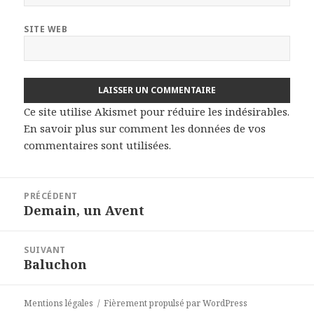
SITE WEB
Ce site utilise Akismet pour réduire les indésirables.
En savoir plus sur comment les données de vos
commentaires sont utilisées
.
Navigation
PRÉCÉDENT
de
Demain, un Avent
Article
l’article
précédent :
SUIVANT
Baluchon
Article
suivant :
Mentions légales
Fièrement propulsé par WordPress