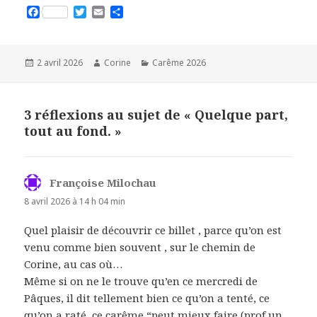
F
T
E
P
a
w
m
a
c
i
a
r
e
t
i
t
b
t
l
a
Publié
2 avril 2026
Auteur
Corine
Catégories
Carême 2026
o
e
g
le
o
r
e
k
r
3 réflexions au sujet de « Quelque part,
tout au fond. »
Françoise Milochau
dit :
8 avril 2026 à 14 h 04 min
Quel plaisir de découvrir ce billet , parce qu’on est
venu comme bien souvent , sur le chemin de
Corine, au cas où…
Même si on ne le trouve qu’en ce mercredi de
Pâques, il dit tellement bien ce qu’on a tenté, ce
qu’on a raté, ce carême “peut mieux faire (prof un