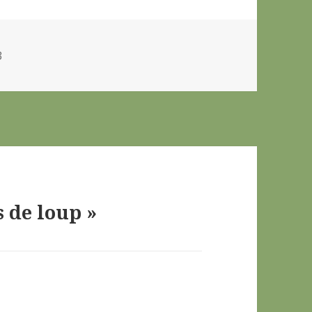
s
3
s de loup »