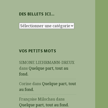
h
e
DES BILLETS ICI…
r
c
D
h
e
e
s
r
b
i
:
VOS PETITS MOTS
l
l
SIMONE LIEHRMANN-DREUX
e
dans
Quelque part, tout au
t
fond.
s
i
Corine
dans
Quelque part, tout
c
au fond.
i
Françoise Milochau
dans
…
Quelque part, tout au fond.