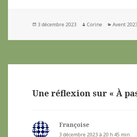
b
t
l
a
o
e
g
o
r
e
k
r
Publié
3 décembre 2023
Auteur
Corine
Catégorie
Avent 202
le
Une réflexion sur « À pa
Françoise
dit :
3 décembre 2023 à 20 h 45 min