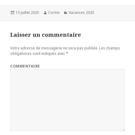
c
i
a
r
e
t
i
t
b
t
l
a
Publié
13 juillet 2025
Auteur
Corine
Catégories
Vacances 2025
o
e
g
le
o
r
e
k
r
Laisser un commentaire
Votre adresse de messagerie ne sera pas publiée.
Les champs
obligatoires sont indiqués avec
*
COMMENTAIRE