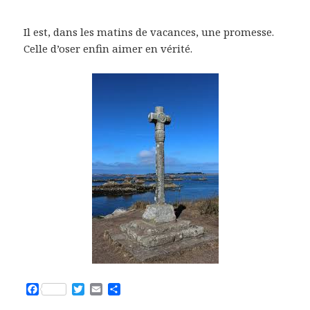
Il est, dans les matins de vacances, une promesse.
Celle d’oser enfin aimer en vérité.
F
T
E
P
a
w
m
a