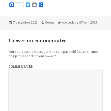
F
T
E
P
a
w
m
a
c
i
a
r
e
t
i
t
b
t
l
a
Publié
7 décembre 2025
Auteur
Corine
Catégories
Abécédaire d'Avent 2025
o
e
g
le
o
r
e
k
r
Laisser un commentaire
Votre adresse de messagerie ne sera pas publiée.
Les champs
obligatoires sont indiqués avec
*
COMMENTAIRE