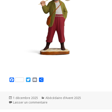
F
T
E
P
a
w
m
a
c
i
a
r
e
t
i
t
b
t
l
a
Publié
1 décembre 2025
Catégories
Abécédaire d'Avent 2025
o
e
g
le
Laisser un commentaire
sur Baluchon
o
r
e
k
r