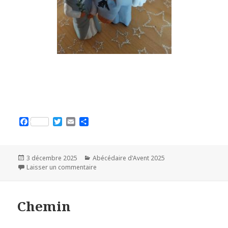
F
T
E
P
a
w
m
a
c
i
a
r
e
t
i
t
b
t
l
a
Publié
3 décembre 2025
Catégories
Abécédaire d'Avent 2025
o
e
g
le
Laisser un commentaire
sur Départ
o
r
e
k
r
Chemin