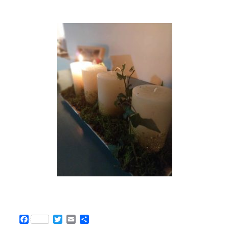
F
T
E
P
a
w
m
a