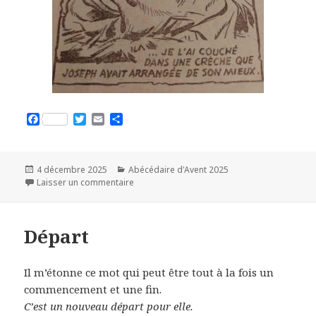
F
T
E
P
a
w
m
a
c
i
a
r
e
t
i
t
b
t
l
a
Publié
4 décembre 2025
Catégories
Abécédaire d'Avent 2025
o
e
g
le
Laisser un commentaire
sur Etonnement
o
r
e
k
r
Départ
Il m’étonne ce mot qui peut être tout à la fois un
commencement et une fin.
C’est un nouveau départ pour elle.