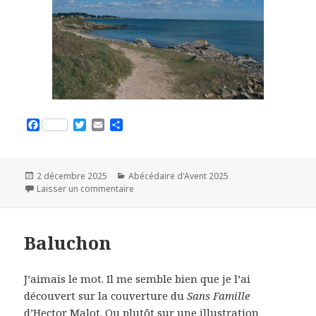
F
T
E
P
a
w
m
a
c
i
a
r
e
t
i
t
b
t
l
a
Publié
2 décembre 2025
Catégories
Abécédaire d'Avent 2025
o
e
g
le
Laisser un commentaire
sur Chemin
o
r
e
k
r
Baluchon
J’aimais le mot. Il me semble bien que je l’ai
découvert sur la couverture du
Sans
Famille
d’Hector Malot. Ou plutôt sur une illustration