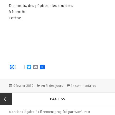
Des mots, des pépites, des sourires
à bientôt
Corine
F
T
E
P
a
w
m
a
c
i
a
r
e
t
i
t
b
t
l
a
Publié
9 février 2019
Catégories
Au fil des jours
14 commentaires
sur Un éter
o
e
g
le
o
r
e
Navigation
PAGE
55
k
r
des
articles
Page
Mentions légales
Fièrement propulsé par WordPress