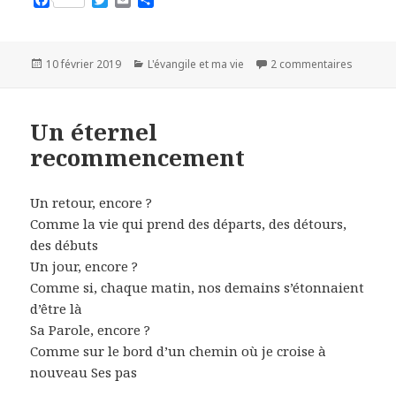
F
T
E
P
a
w
m
a
c
i
a
r
e
t
i
t
b
t
l
a
Publié
10 février 2019
Catégories
L'évangile et ma vie
2 commentaires
sur Lais
o
e
g
le
o
r
e
k
r
Un éternel
recommencement
Un retour, encore ?
Comme la vie qui prend des départs, des détours,
des débuts
Un jour, encore ?
Comme si, chaque matin, nos demains s’étonnaient
d’être là
Sa Parole, encore ?
Comme sur le bord d’un chemin où je croise à
nouveau Ses pas