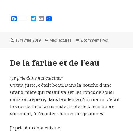
F
T
E
P
a
w
m
a
c
i
a
r
e
t
i
t
b
t
l
a
Publié
13 février 2019
Catégories
Mes lectures
2 commentaires
sur Le goût de
o
e
g
le
o
r
e
k
r
De la farine et de l’eau
“Je prie dans ma cuisine.”
C’était juste, c’était beau. Dans la bouche d’une
Grand-mère qui faisait valser les ronds de soleil
dans sa crêpière, dans le silence d’un matin, c’était
le vrai de Dieu, assis juste à côté de la cuisinière
sûrement, à l’écouter chanter des psaumes.
Je prie dans ma cuisine.