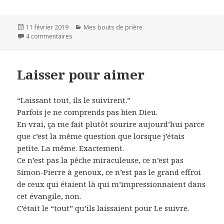
a
w
m
a
c
i
a
r
e
t
i
t
b
t
l
a
Publié
11 février 2019
Catégories
Mes bouts de prière
o
e
g
le
4 commentaires
sur Petite prière de rien
o
r
e
k
r
Laisser pour aimer
“Laissant tout, ils le suivirent.”
Parfois je ne comprends pas bien Dieu.
En vrai, ça me fait plutôt sourire aujourd’hui parce
que c’est la même question que lorsque j’étais
petite. La même. Exactement.
Ce n’est pas la pêche miraculeuse, ce n’est pas
Simon-Pierre à genoux, ce n’est pas le grand effroi
de ceux qui étaient là qui m’impressionnaient dans
cet évangile, non.
C’était le “tout” qu’ils laissaient pour Le suivre.