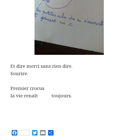
Et dire merci sans rien dire.
Sourire.
Premier crocus
la vie renaît toujours.
F
T
E
P