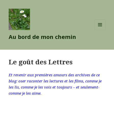
MENU
Au bord de mon chemin
ET
WIDGETS
Le goût des Lettres
Et revenir aux premières amours des archives de ce
blog: oser raconter les lectures et les films, comme je
les lis, comme je les vois et toujours – et seulement-
comme je les aime.